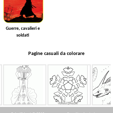
Guerre, cavalieri e
soldati
Pagine casuali da colorare
Principessa Milena
Snowflake in forma di
Pleura
fogliame