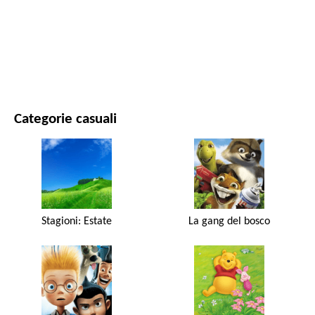
FILM E SERIE
NATURA
Categorie casuali
Stagioni: Estate
La gang del bosco