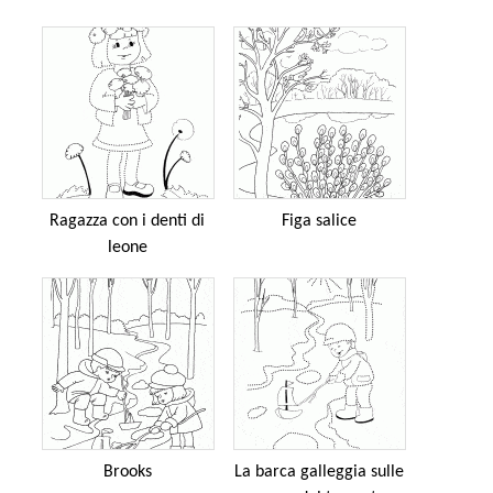
Ragazza con i denti di
Figa salice
leone
Brooks
La barca galleggia sulle