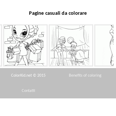
Pagine casuali da colorare
Shopping veloce
Salone Internazionale delle
Taranee nella 
Invenzioni
ColorKid.net © 2015
Benefits of coloring
Contatti
Disclaimer
Robot Carl
La ragazza dissipa
Violato