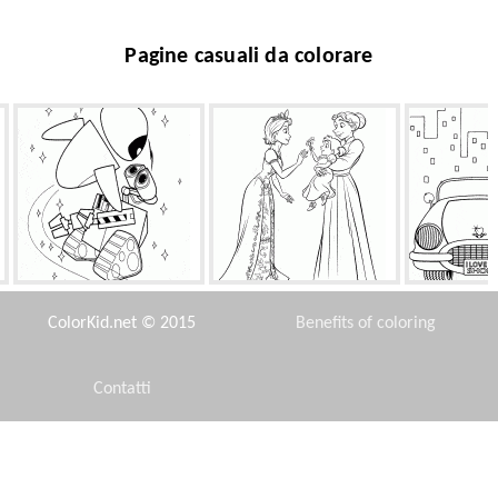
Pagine casuali da colorare
La danza cosmica
Bambino
Auto 
ColorKid.net © 2015
Benefits of coloring
Contatti
Disclaimer
Fiocco di neve ornamento
Bug nascondersi
Gio