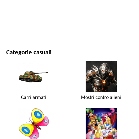
FILM E SERIE
NATURA
Categorie casuali
Carri armati
Mostri contro alieni