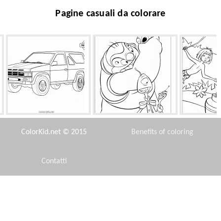
Pagine casuali da colorare
Nissan (Giappone)
Jamba, Flikli e Stitch
Mowgli 
ColorKid.net © 2015
Benefits of coloring
Contatti
Disclaimer
Linvenzione di Lewis
Catania magia studiando
Parco dei 
Privacy Policy