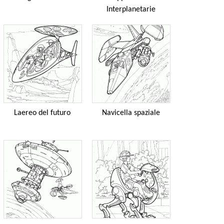
Interplanetarie
Laereo del futuro
Navicella spaziale