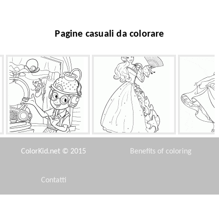
Pagine casuali da colorare
Linvenzione di Lewis
Ventilatore Barbie
Biancaneve 
N
ColorKid.net © 2015
Benefits of coloring
Contatti
Disclaimer
Gatto
Alice e il Tea Party
Teenage M