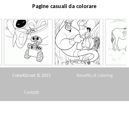
Pagine casuali da colorare
EVE e WALL-E
Lampada di Aladdin trovato
G
ColorKid.net © 2015
Benefits of coloring
Contatti
Disclaimer
Leonardo sul tetto
Ino Yamanaka
Ellis
Privacy Policy