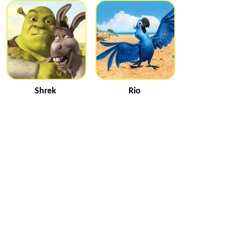
mari
bosco
Shrek
Rio