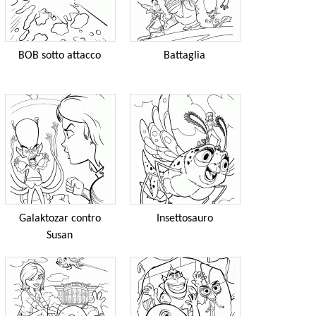
BOB sotto attacco
Battaglia
Galaktozar contro
Insettosauro
Susan