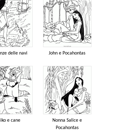
nze delle navi
John e Pocahontas
iko e cane
Nonna Salice e
Pocahontas