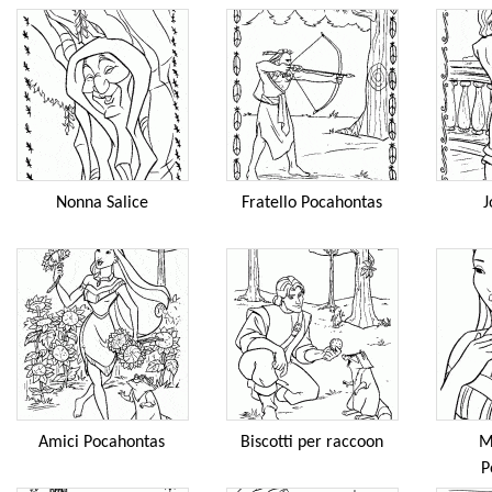
Nonna Salice
Fratello Pocahontas
J
Amici Pocahontas
Biscotti per raccoon
M
P