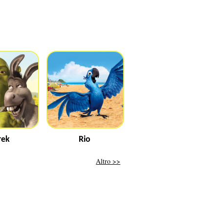
rek
Rio
Altro >>