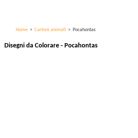
Salta al
ColorKid.net
contenuto
principale
Home
>
Cartoni animati
>
Pocahontas
Disegni da Colorare - Pocahontas