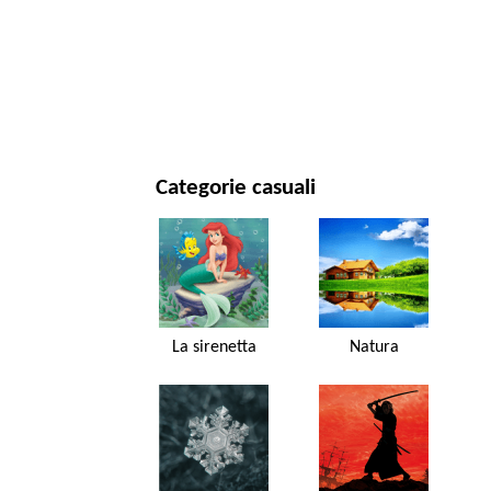
CAPODANNO E NATALE
FILM E SERIE
NATURA
Categorie casuali
La sirenetta
Natura