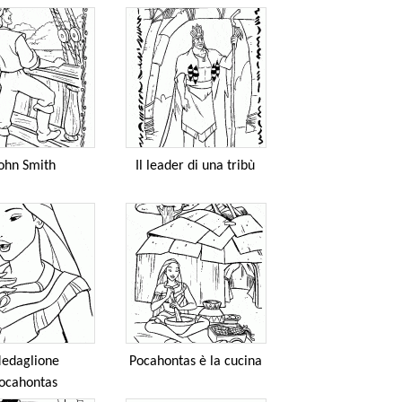
ohn Smith
Il leader di una tribù
edaglione
Pocahontas è la cucina
ocahontas