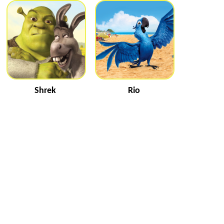
mari
bosco
Shrek
Rio