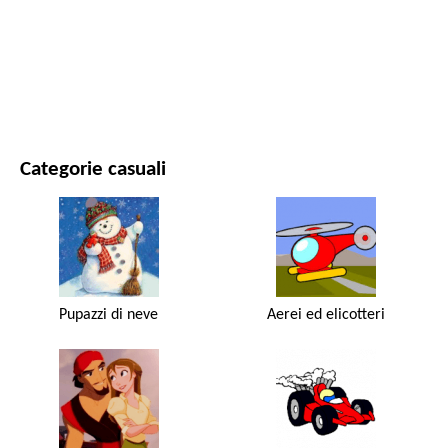
FILM E SERIE
NATURA
Categorie casuali
Pupazzi di neve
Aerei ed elicotteri